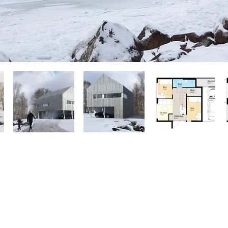
al AS
Ring oss på tel
gvegen 32
useidvåg