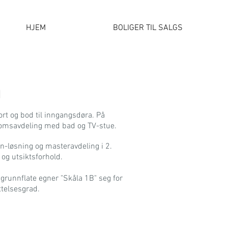
HJEM
BOLIGER TIL SALGS
g
rt og bod til inngangsdøra. På
romsavdeling med bad og TV-stue.
n-løsning og masteravdeling i 2.
- og utsiktsforhold.
grunnflate egner "Skåla 1B" seg for
ttelsesgrad.