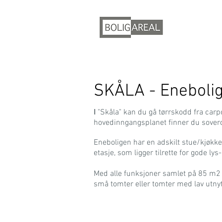
SKÅLA - Eneboli
I
"Skåla" kan du gå tørrskodd fra carpo
hovedinngangsplanet finner du sove
Eneboligen har en adskilt stue/kjøkke
etasje, som ligger tilrette for gode lys
Med alle funksjoner samlet på 85 m2 
små tomter eller tomter med lav utny