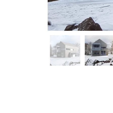
Boligare
Mausavå
6036 Ma