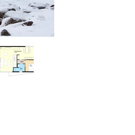
92 26 67 46
efon